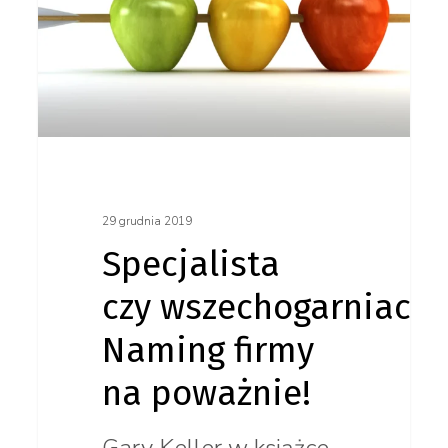
firmy
na poważnie!
29 grudnia 2019
Specjalista
czy wszechogarniacz?
Naming firmy
na poważnie!
Gary Keller w książce