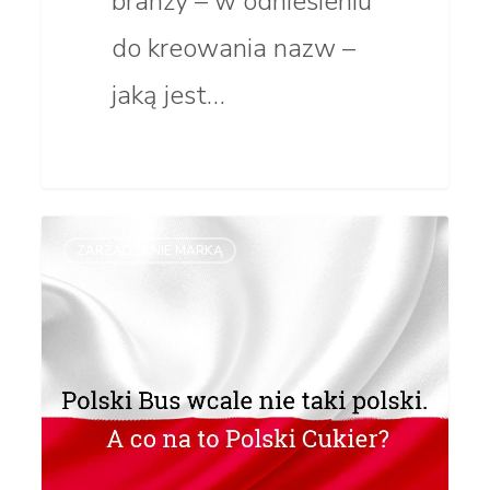
branży – w odniesieniu
do kreowania nazw –
jaką jest…
Polski
ZARZĄDZANIE MARKĄ
Bus
wcale
nie taki
polski.
A co na to Polski