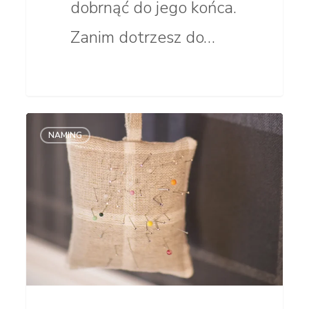
dobrnąć do jego końca.
Zanim dotrzesz do…
Nazwa
NAMING
dla
marki
modowej.
Inspiracje
w cieniu
gwiazd.