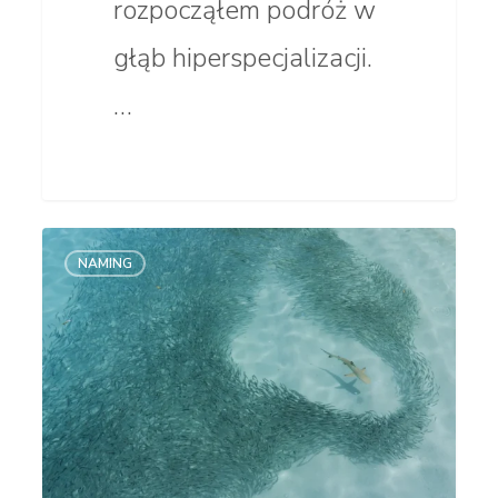
rozpocząłem podróż w
głąb hiperspecjalizacji.
…
Trendy
NAMING
namingowe.
Czy nazwa
firmy
powinna
być