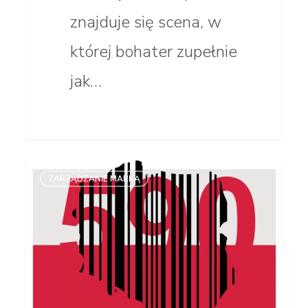
znajduje się scena, w
której bohater zupełnie
jak…
W hołdzie
ZARZĄDZANIE MARKĄ
590.
Patriotyzm
konsumencki
wymaga