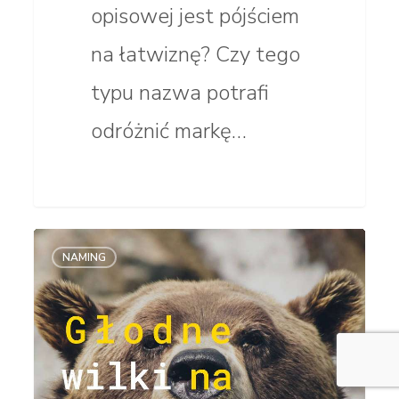
opisowej jest pójściem
na łatwiznę? Czy tego
typu nazwa potrafi
odróżnić markę…
Głodne
NAMING
wilki
na Wolves
Summit,