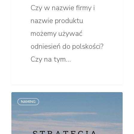
Czy w nazwie firmy i
nazwie produktu
możemy używać
odniesień do polskości?
Czy na tym…
Strategia
NAMING
skutecznej
nazwy.