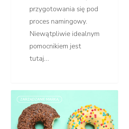
przygotowania się pod
proces namingowy.
Niewątpliwie idealnym
pomocnikiem jest
tutaj…
Patriotyzm
ZARZĄDZANIE MARKĄ
gospodarczy
niejedno