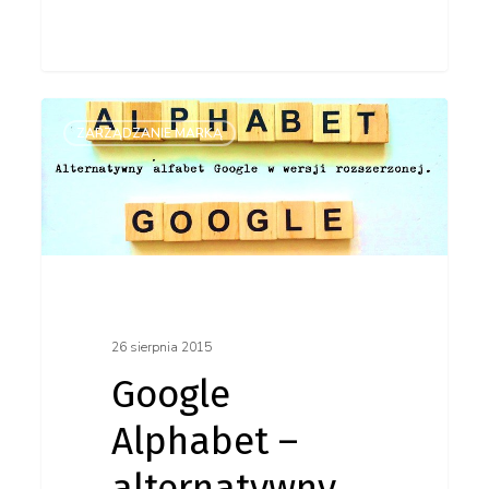
Google
ZARZĄDZANIE MARKĄ
Alphabet
–
alternatywny
alfabet
Google
26 sierpnia 2015
Google
w wersji
Alphabet –
rozszerzonej
alternatywny