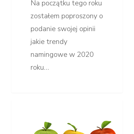
Na początku tego roku
zostałem poproszony o
podanie swojej opinii
jakie trendy
namingowe w 2020
roku…
Specjalista
NAMING
czy wszechogarniacz?
Naming