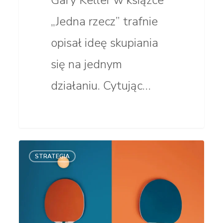
„Jedna rzecz” trafnie
opisał ideę skupiania
się na jednym
działaniu. Cytując…
Agencja
STRATEGIA
namingowa
brzmi
dumnie