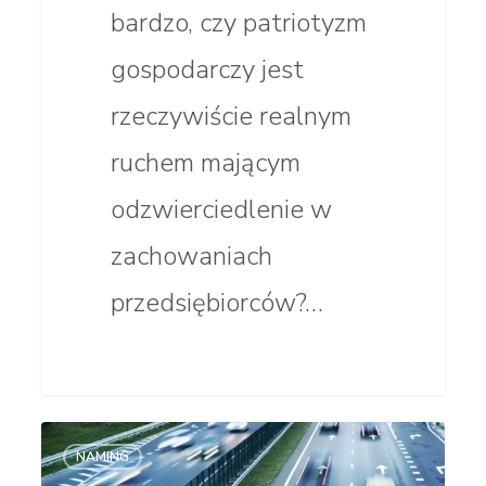
bardzo, czy patriotyzm
gospodarczy jest
rzeczywiście realnym
ruchem mającym
odzwierciedlenie w
zachowaniach
przedsiębiorców?…
Trendy
NAMING