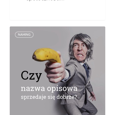
Czy nazwa
NAMING
opisowa
sprzedaje
się
dobrze?
Oto
przykłady
z życia