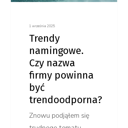
trendoodporna?
1 września 2025
Trendy
namingowe.
Czy nazwa
firmy powinna
być
trendoodporna?
Znowu podjąłem się
trudnego tematu.