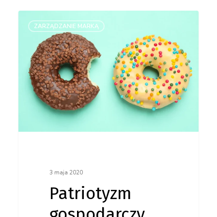
Patriotyzm
ZARZĄDZANIE MARKĄ
gospodarczy
niejedno
ma imię
3 maja 2020
Patriotyzm
gospodarczy