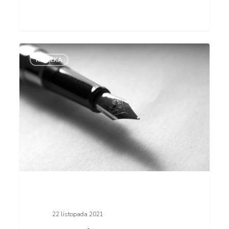
Jacek
KSIĄŻKA
Kotarbiński
to fajny
gość.
Marka
5.0
22 listopada 2021