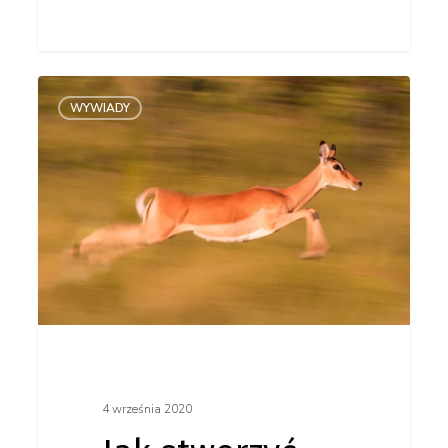
Jak
WYWIADY
stworzyć
nazwę
w 60
minut?
4 września 2020