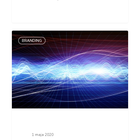
Audio
BRANDING
branding,
taki
dźwiękowy
naming
1 maja 2020