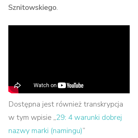
Sznitowskiego
.
Dostępna jest również transkrypcja
w tym wpisie „
29: 4 warunki dobrej
nazwy marki (namingu)
”