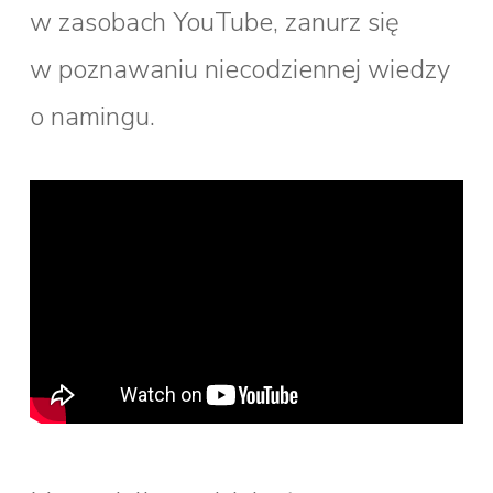
w zasobach YouTube, zanurz się
w poznawaniu niecodziennej wiedzy
o namingu.