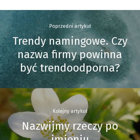
Poprzedni artykuł
Trendy namingowe. Czy
nazwa firmy powinna
być trendoodporna?
Kolejny artykuł
Nazwijmy rzeczy po
imieniu