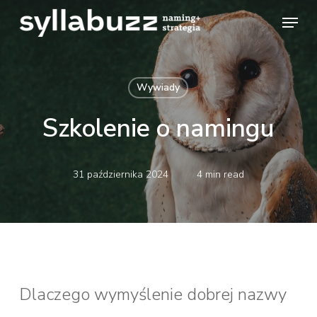
Skip
Menu
to
main
Wywiady
content
Szkolenie o namingu
31 października 2024
4 min read
Dlaczego wymyślenie dobrej nazwy