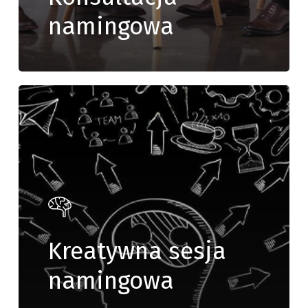
namingowa
Kreatywna sesja
namingowa