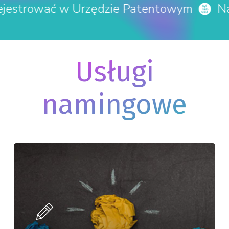
wać w Urzędzie Patentowym
Nazwa z 
•
Usługi
namingowe