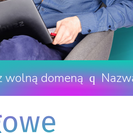
meną
Nazwa dobra do 
q
gowe