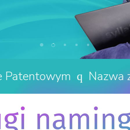
wym
Nazwa z wolną do
q
ugi namin