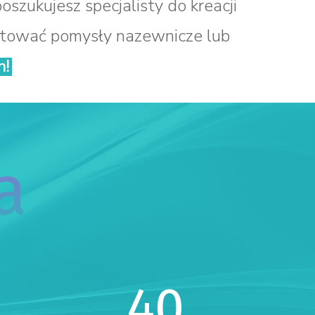
oszukujesz specjalisty do kreacji
estować pomysły nazewnicze lub
m!
a
40