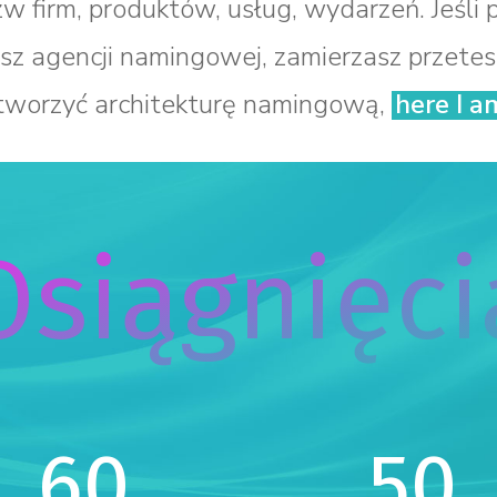
w firm, produktów, usług, wydarzeń. Jeśli p
sz agencji namingowej, zamierzasz przet
tworzyć architekturę namingową,
here I a
Osiągnięci
60
50