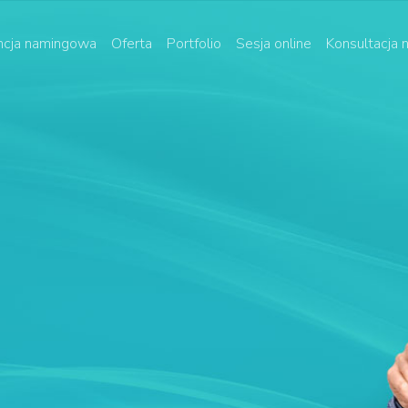
cja namingowa
Oferta
Portfolio
Sesja online
Konsultacja
hu idei
ste
ivity