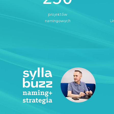
projektów
namingowych
U