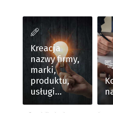
Kreacja
nazwy firmy,
marki,
produktu,
K
usługi…
n