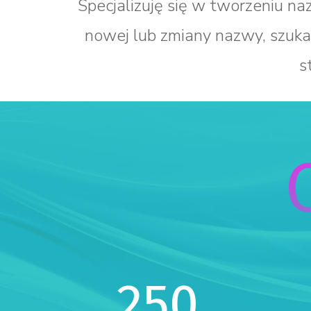
Specjalizuję się w tworzeniu naz
nowej lub zmiany nazwy, szuka
s
250