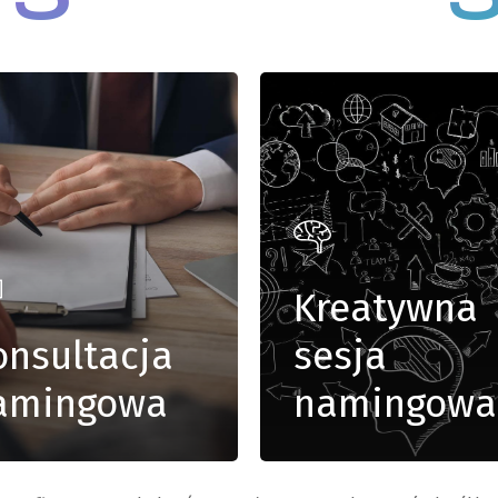
Kreatywna
onsultacja
sesja
amingowa
namingowa