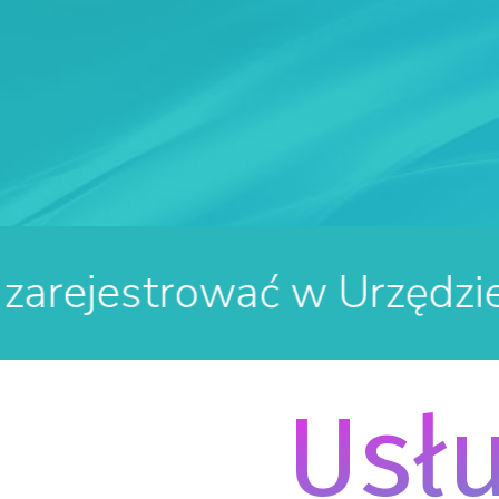
DOWIEDZ SIĘ!
wać w Urzędzie Patento
Usł