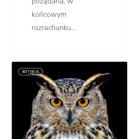
pożądana, w
końcowym
rozrachunku…
Nazwa
ARTYKUŁ
skojarzeniowa
–
czy warto
ją mieć?