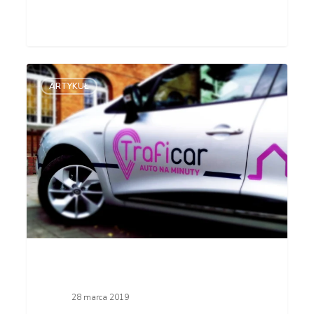
Nazwa
ARTYKUŁ
Traficar
synonimem
pojęcia
‘auto
na minuty’
28 marca 2019