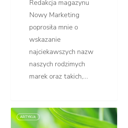
Redakcja magazynu
Nowy Marketing
poprosiła mnie o
wskazanie
najciekawszych nazw
naszych rodzimych
marek oraz takich,…
Czy nazwa
ARTYKUŁ
opisowa