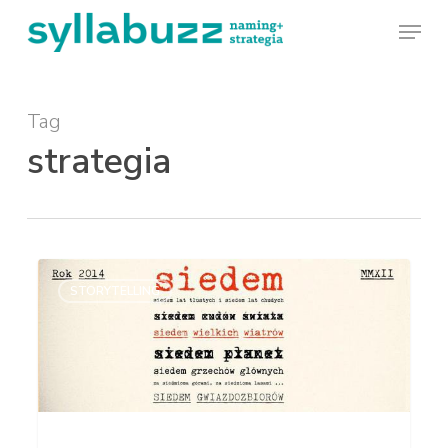
Skip
Menu
to
main
Tag
content
strategia
Siedem
STORYTELLING