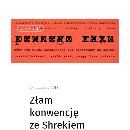
Złam
STRATEGIA
konwencję
ze Shrekiem
24 listopada 2013
Złam
konwencję
ze Shrekiem