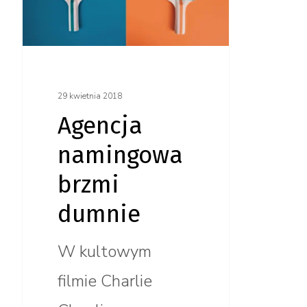
dumnie
29 kwietnia 2018
Agencja
namingowa
brzmi
dumnie
W kultowym
filmie Charlie