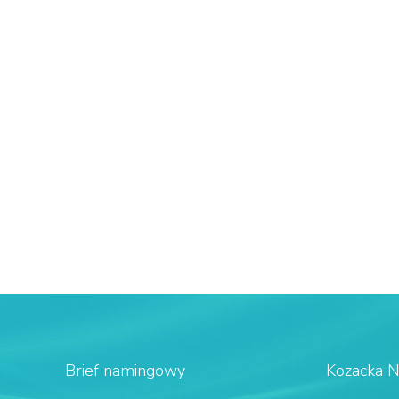
Brief namingowy
Kozacka 