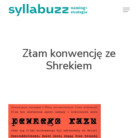
Skip
Menu
to
main
content
Złam konwencję ze
Shrekiem