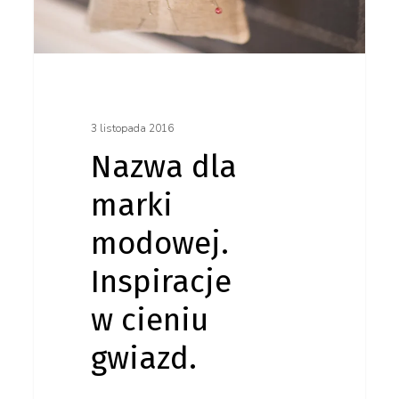
Inspiracje
w cieniu
gwiazd.
3 listopada 2016
Nazwa dla
marki
modowej.
Inspiracje
w cieniu
gwiazd.