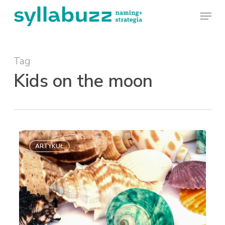
Skip
Menu
to
main
Tag
content
Kids on the moon
Polskie
ARTYKUŁ
perełki
nazewnicze.
Subiektywny