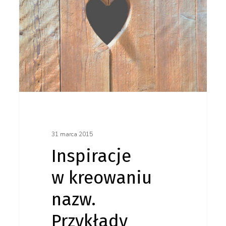
z życia
wzięte,
czyli
skąd
wzięły
się
nazwy
31 marca 2015
polskich
Inspiracje
startupów?
w kreowaniu
nazw.
Przykłady