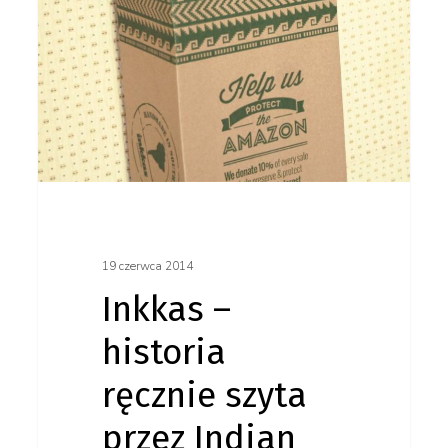
szyta
przez Indian
tradycyjnymi
tkaninami
z Ameryki
Południowej
19 czerwca 2014
Inkkas –
historia
ręcznie szyta
przez Indian