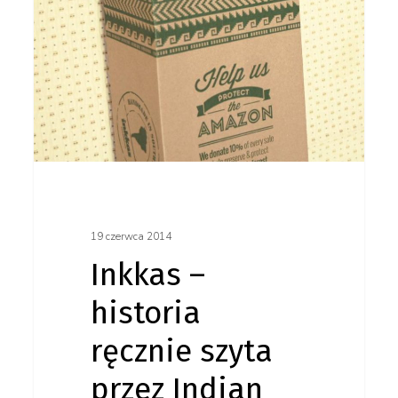
szyta
przez Indian
tradycyjnymi
tkaninami
z Ameryki
Południowej
19 czerwca 2014
Inkkas –
historia
ręcznie szyta
przez Indian