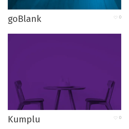
goBlank
0
Kumplu
0