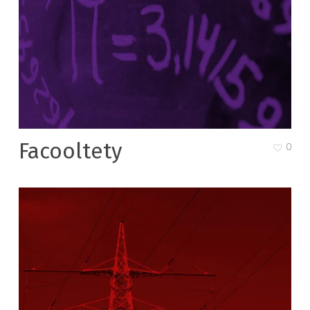
Facooltety
0