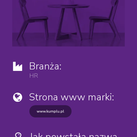
Branża:
HR
Strona www marki:
www.kumplu.pl
Jak powstała nazwa