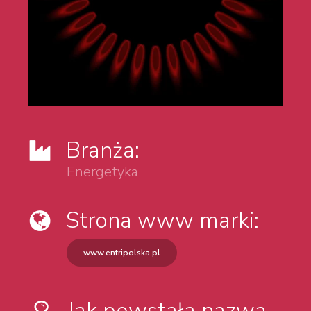
Branża:
Energetyka
Strona www marki:
www.entripolska.pl
Jak powstała nazwa