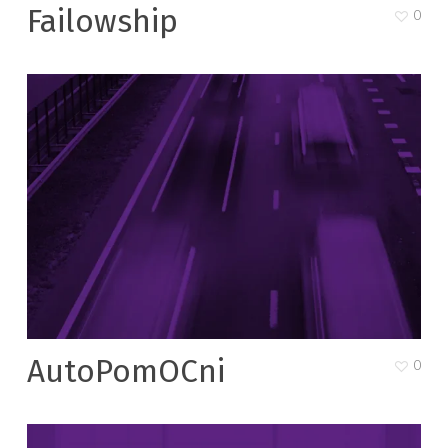
Failowship
0
AutoPomOCni
0