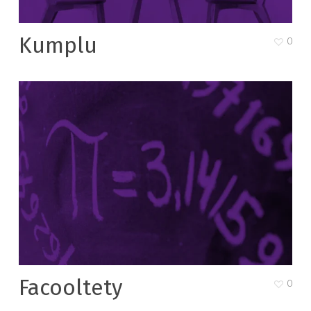
Kumplu
0
Facooltety
0