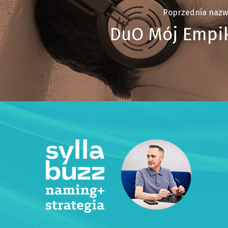
Poprzednia nazw
DuO Mój Empi