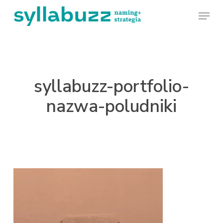
Skip
Menu
to
main
content
syllabuzz-portfolio-
nazwa-poludniki