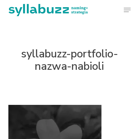
Skip
Menu
to
main
content
syllabuzz-portfolio-
nazwa-nabioli