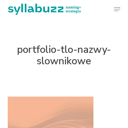
Skip
Menu
to
main
content
portfolio-tlo-nazwy-
slownikowe