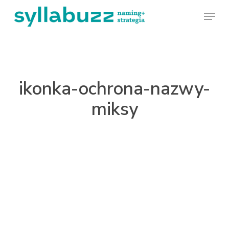
Skip
Menu
to
main
content
ikonka-ochrona-nazwy-
miksy