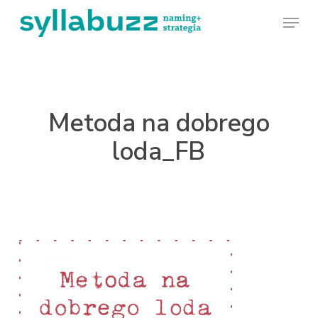
Skip
Menu
to
main
content
Metoda na dobrego
loda_FB