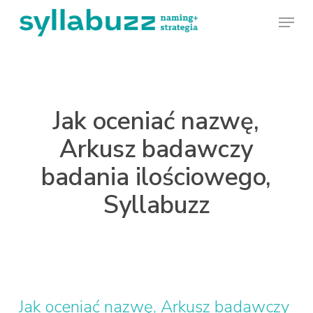
Skip
Menu
to
main
content
Jak oceniać nazwę,
Arkusz badawczy
badania ilościowego,
Syllabuzz
Jak oceniać nazwę, Arkusz badawczy