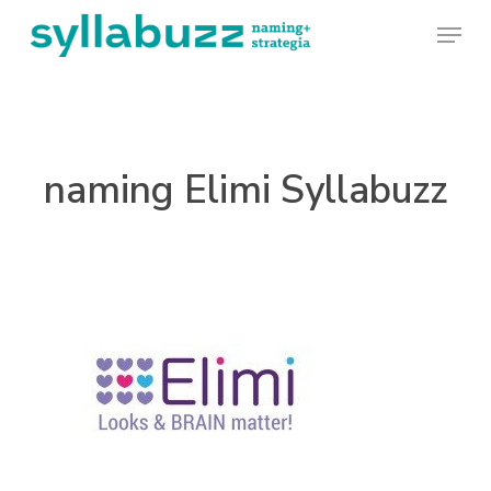
Skip
Menu
to
main
content
naming Elimi Syllabuzz