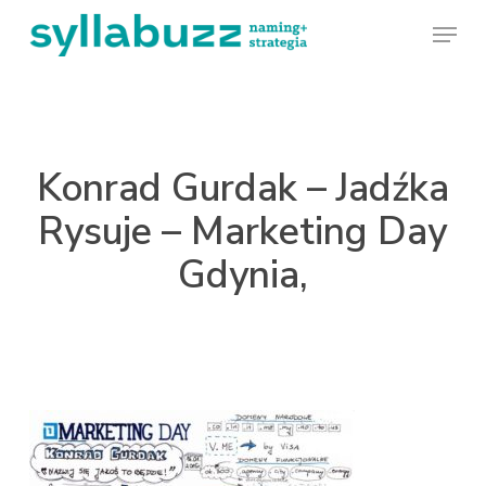
Skip
Menu
to
main
content
Konrad Gurdak – Jadźka
Rysuje – Marketing Day
Gdynia,