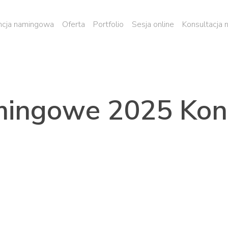
cja namingowa
Oferta
Portfolio
Sesja online
Konsultacja
mingowe 2025 Kon