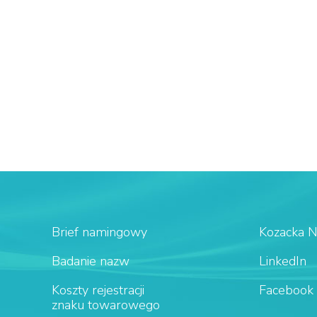
Brief namingowy
Kozacka 
Badanie nazw
LinkedIn
Koszty rejestracji
Facebook
znaku towarowego