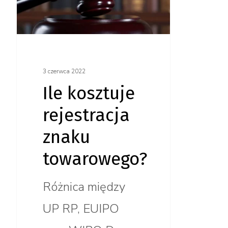
znaku
towarowego?
3 czerwca 2022
Ile kosztuje
rejestracja
znaku
towarowego?
Różnica między
UP RP, EUIPO