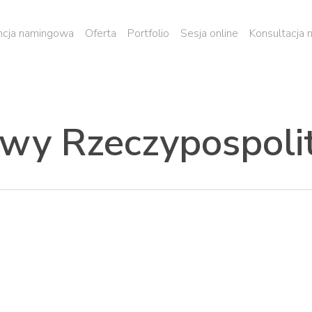
cja namingowa
Oferta
Portfolio
Sesja online
Konsultacja
wy Rzeczypospolite