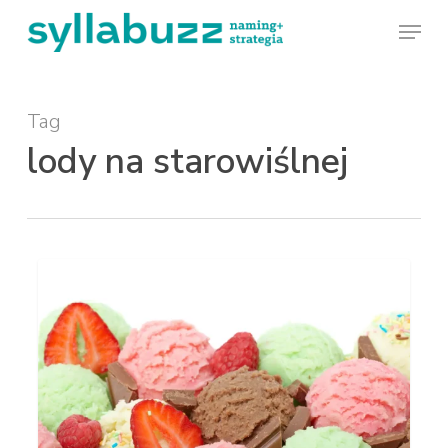
Skip
Menu
to
main
Tag
content
lody na starowiślnej
Nazwa
NAMING
dla
lodziarni
–