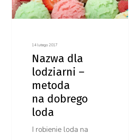
metoda
na dobrego
loda
14 lutego 2017
Nazwa dla
lodziarni –
metoda
na dobrego
loda
I robienie loda na