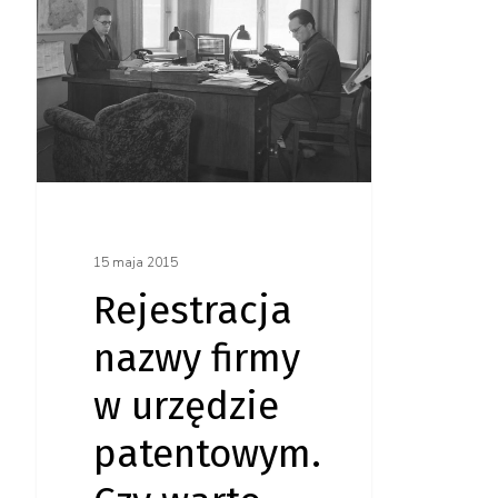
w urzędzie
patentowym.
Czy warto
wydać
tego
tysiaka?
15 maja 2015
Rejestracja
nazwy firmy
w urzędzie
patentowym.