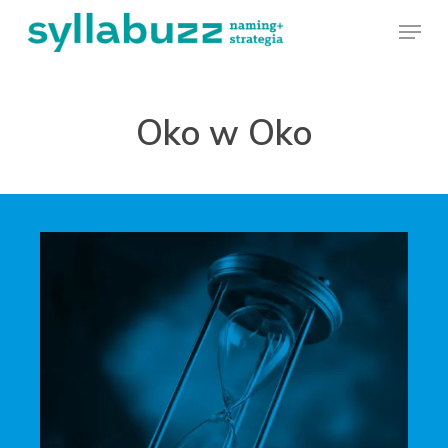
Skip
Menu
to
main
Oko w Oko
content