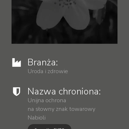
Branża:
Uroda i zdrowie
Nazwa chroniona:
Unijna ochrona
na słowny znak towarowy
Nabioli