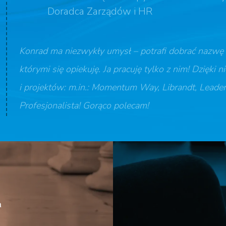
Doradca Zarządów i HR
Konrad ma niezwykły umysł – potrafi dobrać nazwę d
którymi się opiekuję. Ja pracuję tylko z nim! Dzięk
i projektów: m.in.: Momentum Way, Librandt, Leaders 
Profesjonalista! Gorąco polecam!
a
l