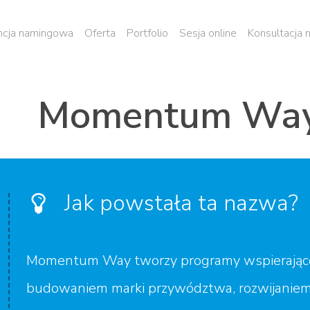
cja namingowa
Oferta
Portfolio
Sesja online
Konsultacja
Momentum Wa
Jak powstała ta nazwa?
Momentum Way tworzy programy wspierające za
budowaniem marki przywództwa, rozwijaniem