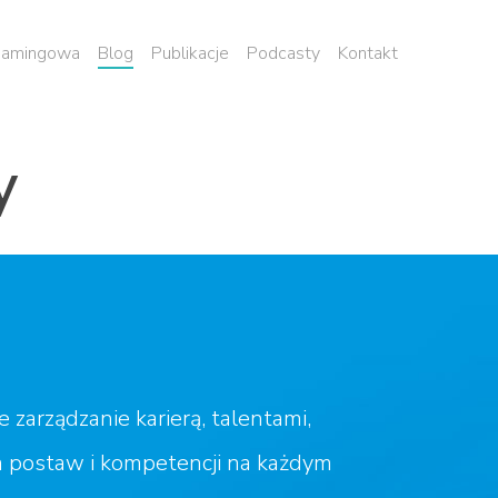
 namingowa
Blog
Publikacje
Podcasty
Kontakt
y
rządzanie karierą, talentami,
 postaw i kompetencji na każdym