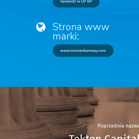
Sprawdź w UP RP
Strona www
marki:
www.momentumway.com
Poprzednia nazw
Tekton Capita