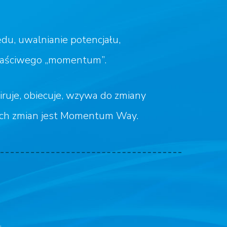
, uwalnianie potencjału,
 właściwego „momentum”.
ruje, obiecuje, wzywa do zmiany
ych zmian jest Momentum Way.
,