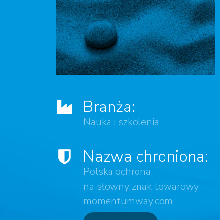
Branża:
Nauka i szkolenia
Nazwa chroniona:
Polska ochrona
na słowny znak towarowy
momentumway.com