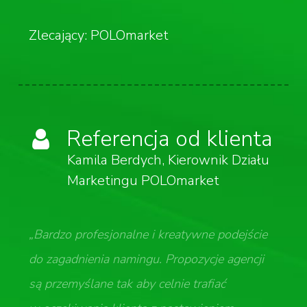
Zlecający: POLOmarket
Referencja od klienta
Kamila Berdych, Kierownik Działu
Marketingu POLOmarket
„Bardzo profesjonalne i kreatywne podejście
do zagadnienia namingu. Propozycje agencji
są przemyślane tak aby celnie trafiać