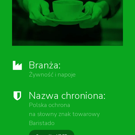
Branża:
Żywność i napoje
Nazwa chroniona:
Polska ochrona
na słowny znak towarowy
Baristado