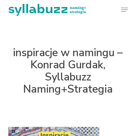
Skip
Menu
to
main
content
inspiracje w namingu –
Konrad Gurdak,
Syllabuzz
Naming+Strategia