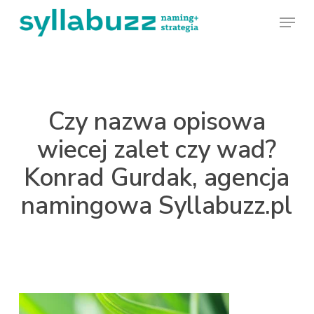
Skip
Menu
to
main
content
Czy nazwa opisowa
wiecej zalet czy wad?
Konrad Gurdak, agencja
namingowa Syllabuzz.pl