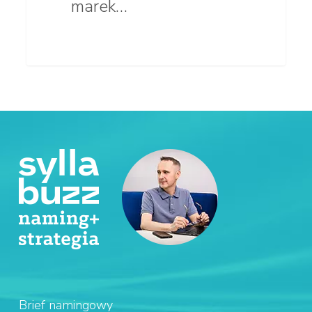
marek…
Brief namingowy