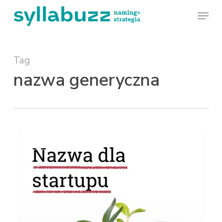
Skip
Menu
to
main
Tag
content
nazwa generyczna
Nazwa
STRATEGIA
dla
startupu.
Jak