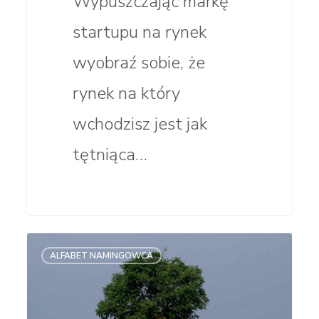
Wypuszczając markę
startupu na rynek
wyobraź sobie, że
rynek na który
wchodzisz jest jak
tętniąca…
Jaki
ALFABET NAMINGOWCA
rodzaj
nazwy