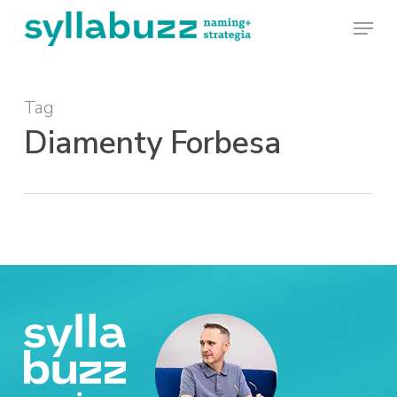
Skip
Menu
to
main
Tag
content
Diamenty Forbesa