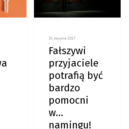
być
bardzo
pomocni
w…
31 stycznia 2017
Fałszywi
namingu!
wa
przyjaciele
potrafią być
bardzo
pomocni
w…
namingu!