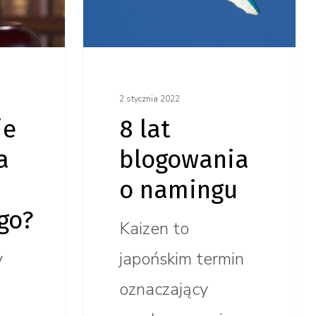
o namingu
2 stycznia 2022
je
8 lat
a
blogowania
o namingu
go?
Kaizen to
y
japońskim termin
oznaczający