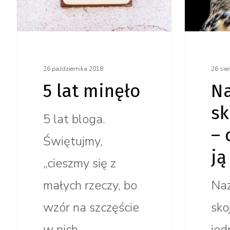
czy war
ją mieć?
26 października 2018
26 sie
5 lat minęło
N
sk
5 lat bloga.
– 
Świętujmy,
ją
„cieszmy się z
małych rzeczy, bo
Na
wzór na szczęście
sko
w nich…
jed