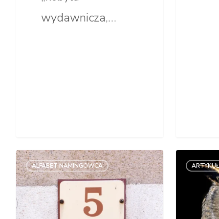
wydawnicza,…
5
Nazwa
ALFABET NAMINGOWCA
ARTYKU
lat
skojarz
minęło
–