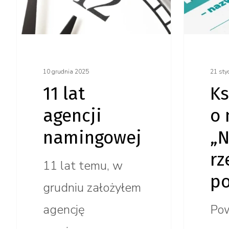
namingowej
rzeczy
po imien
10 grudnia 2025
21 sty
11 lat
Ks
agencji
o
namingowej
„
rz
11 lat temu, w
po
grudniu założyłem
agencję
Pow