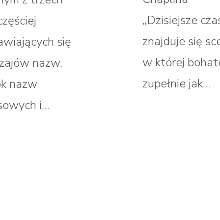
„Dzisiejsze cza
częściej
znajduje się sc
awiających się
w której bohat
zajów nazw,
zupełnie jak…
ok nazw
sowych i…