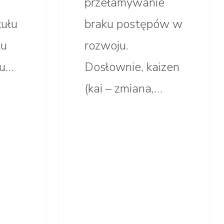
przełamywanie
kułu
braku postępów w
tu
rozwoju.
ku…
Dosłownie, kaizen
(kai – zmiana,…