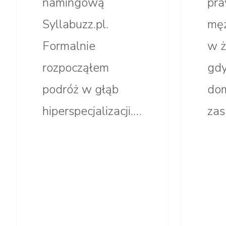
namingową
pr
Syllabuzz.pl.
męż
Formalnie
w ż
rozpocząłem
gdy
podróż w głąb
dom
hiperspecjalizacji.…
zas