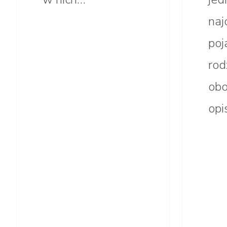
naj
poj
rod
ob
opi