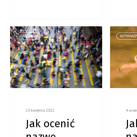
Jak
Jak
BADANIA
WYWIAD
ocenić
stworzy
nazwę.
nazwę
Przewodnik
w 60
Brandingowy.
minut?
10 kwietnia 2021
4 wrze
Jak ocenić
Ja
nazwę.
na