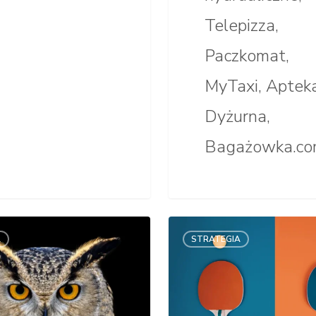
Telepizza,
Paczkomat,
MyTaxi, Aptek
Dyżurna,
Bagażowka.co
Agencja
Ł
STRATEGIA
eniowa
namingowa
brzmi