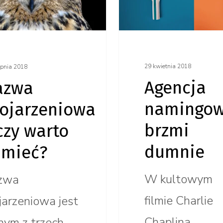
to
dumnie
29 kwietnia 2018
rpnia 2018
Agencja
azwa
namingo
ojarzeniowa
brzmi
czy warto
dumnie
 mieć?
W kultowym
zwa
filmie Charlie
jarzeniowa jest
Chaplina
nym z trzech