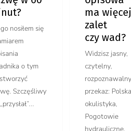
nut?
ma więce
zalet
go nosiłem się
czy wad?
amiarem
isania
Widzisz jasny,
adnika o tym
czytelny,
 stworzyć
rozpoznawaln
wę. Szczęśliwy
przekaz: Polsk
 „przysłał”…
okulistyka,
Pogotowie
hydrauliczne,