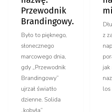
Przewodnik
mi
Brandingowy.
Dłu
Było to pięknego,
z z
słonecznego
nap
marcowego dnia,
por
gdy „Przewodnik
jak
Brandingowy”
naz
ujrzał światło
los
dzienne. Solida
„kobyła”