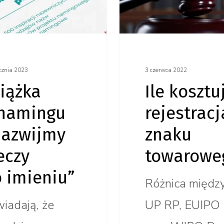
znaku
iu”
towarowego?
cznia 2023
3 czerwca 2022
iążka
Ile kosztu
 namingu
rejestracj
Nazwijmy
znaku
eczy
towarowe
 imieniu”
Różnica międz
iadają, że
UP RP, EUIPO