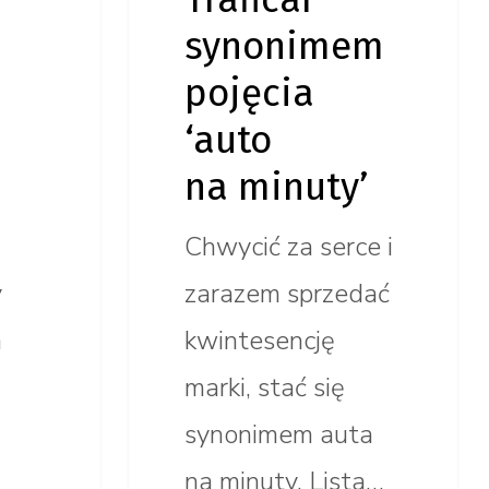
j
synonimem
pojęcia
‘auto
na minuty’
Chwycić za serce i
y
zarazem sprzedać
a
kwintesencję
marki, stać się
synonimem auta
na minuty. Lista…