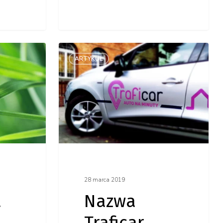
Nazwa
ARTYKUŁ
Traficar
synonimem
pojęcia
‘auto
na minuty’
28 marca 2019
a
Nazwa
Traficar