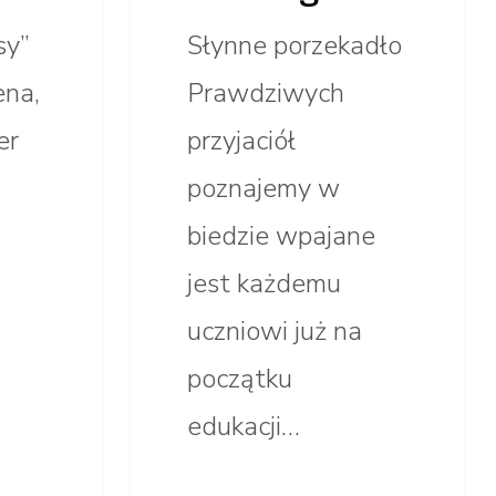
sy”
Słynne porzekadło
ena,
Prawdziwych
er
przyjaciół
poznajemy w
biedzie wpajane
jest każdemu
uczniowi już na
początku
edukacji…