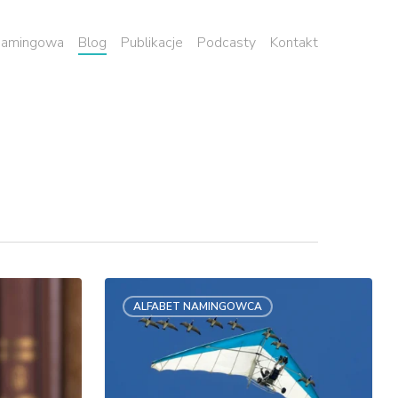
 namingowa
Blog
Publikacje
Podcasty
Kontakt
8
ALFABET NAMINGOWCA
lat
blogowania