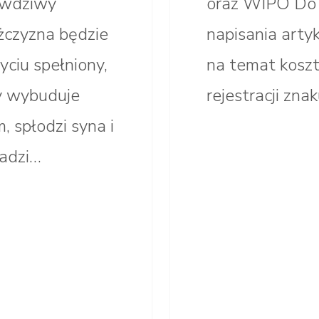
awdziwy
oraz WIPO Do
czyzna będzie
napisania arty
yciu spełniony,
na temat kosz
 wybuduje
rejestracji zna
, spłodzi syna i
adzi…