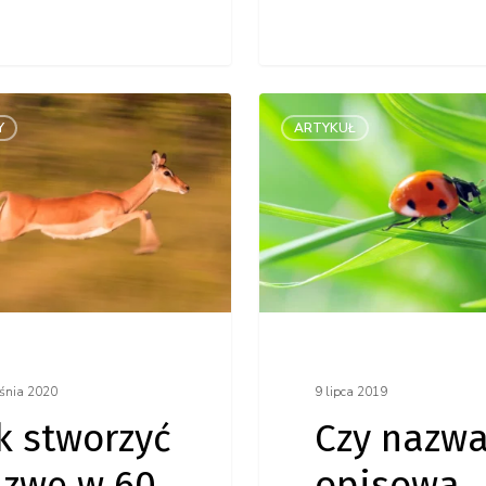
Czy nazwa
Y
ARTYKUŁ
ć
opisowa
ma więcej
zalet
czy wad?
śnia 2020
9 lipca 2019
k stworzyć
Czy nazw
zwę w 60
opisowa