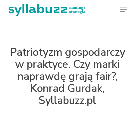
Skip
Menu
to
main
content
Patriotyzm gospodarczy
w praktyce. Czy marki
naprawdę grają fair?,
Konrad Gurdak,
Syllabuzz.pl