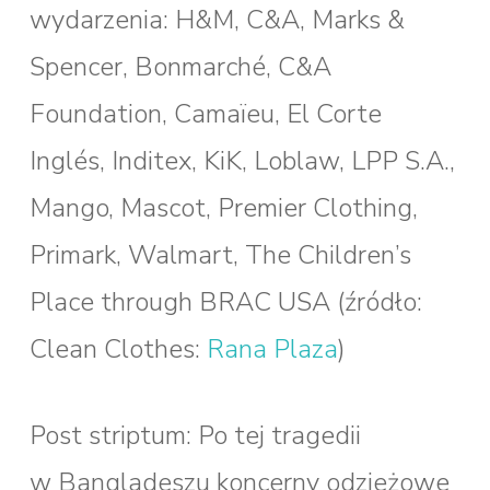
wydarzenia: H&M, C&A, Marks &
Spencer, Bonmarché, C&A
Foundation, Camaïeu, El Corte
Inglés, Inditex, KiK, Loblaw, LPP S.A.,
Mango, Mascot, Premier Clothing,
Primark, Walmart, The Children’s
Place through BRAC USA (źródło:
Clean Clothes:
Rana Plaza
)
Post striptum: Po tej tragedii
w Bangladeszu koncerny odzieżowe