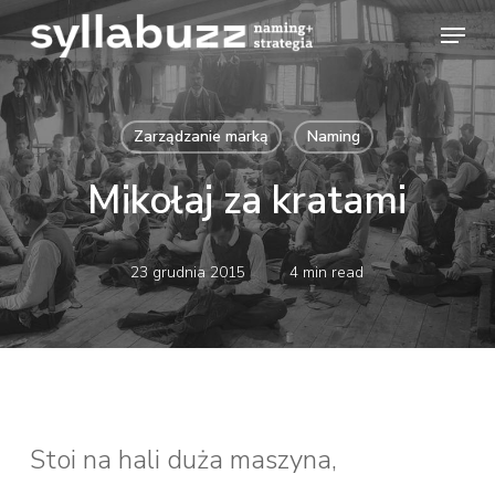
Skip
Menu
to
main
Zarządzanie marką
Naming
content
Mikołaj za kratami
23 grudnia 2015
4 min read
Stoi na hali duża maszyna,