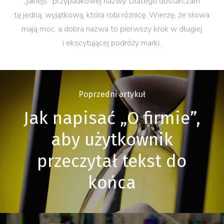
„jakiejś” przypadkowej nazwy. Dlatego dostarczam
tę jedną, wyjątkową, która robi różnicę. Wierzę, że słowa
mają moc, a dobra nazwa to pierwszy krok w długiej
i ekscytującej podróży marki.
Poprzedni artykuł
Jak napisać „O firmie”,
aby użytkownik
przeczytał tekst do
końca