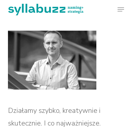
Skip
Menu
to
main
content
Działamy szybko, kreatywnie i
skutecznie. I co najważniejsze.